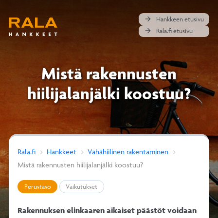
arrow_forward
Hankkeen etusivu
arrow_forward
Rala.fi etusivu
Mistä rakennusten
hiilijalanjälki koostuu?
Rala.fi
Hankkeet
Vähähiilinen rakentaminen
Mistä rakennusten hiilijalanjälki koostuu?
Perustaso
Vaikutukset
Rakennuksen elinkaaren aikaiset päästöt voidaan