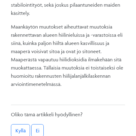
stabilointityöt, sekä joskus pilaantuneiden maiden
käsittely.
Maankäytön muutokset aiheuttavat muutoksia
rakennettavan alueen hiilinieluissa ja -varastoissa eli
siinä, kuinka paljon hiiltä alueen kasvillisuus ja
maaperä voisivat sitoa ja ovat jo sitoneet.
Maaperästä vapautuu hiilidioksidia ilmakehään sitä
muokattaessa. Tällaisia muutoksia ei toistaiseksi ole
huomioitu rakennusten hiilijalanjälkilaskennan
arviointimenetelmässä.
Oliko tämä artikkeli hyödyllinen?
Kyllä
Ei