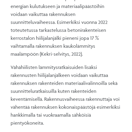
energian kulutukseen ja materiaalipäästöihin
voidaan vaikuttaa rakennuksen
suunnitteluvaiheessa. Esimerkiksi vuonna 2022
toteutetussa tarkastelussa betonirakenteisen
kerrostalon hiilijalanjälki pieneni jopa 17 %
vaihtamalla rakennuksen kaukolämmitys
maalämpöön (Kekri-selvitys, 2022).
Vähähiilisten lämmitysratkaisuiden lisäksi
rakennusten hiilijalanjälkeen voidaan vaikuttaa
rakennuksen rakenteiden materiaalivalinnoilla sekä
suunnitteluratkaisuilla kuten rakenteiden
keventämisellä. Rakennusvaiheessa rakennuttaja voi
vähentää rakennuksen kokonaispäästöjä esimerkiksi
hankkimalla tai vuokraamalla sähköisiä
pientyökoneita.