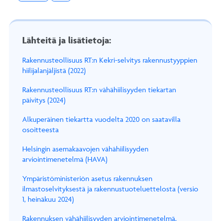
Lähteitä ja lisätietoja:
Rakennusteollisuus RT:n Kekri-selvitys rakennustyyppien
hiilijalanjäljistä (2022)
Rakennusteollisuus RT:n vähähiilisyyden tiekartan
päivitys (2024)
Alkuperäinen tiekartta vuodelta 2020 on saatavilla
osoitteesta
Helsingin asemakaavojen vähähiilisyyden
arviointimenetelmä (HAVA)
Ympäristöministeriön asetus rakennuksen
ilmastoselvityksestä ja rakennustuoteluettelosta (versio
1, heinäkuu 2024)
Rakennuksen vähähiilisyyden arviointimenetelmä,