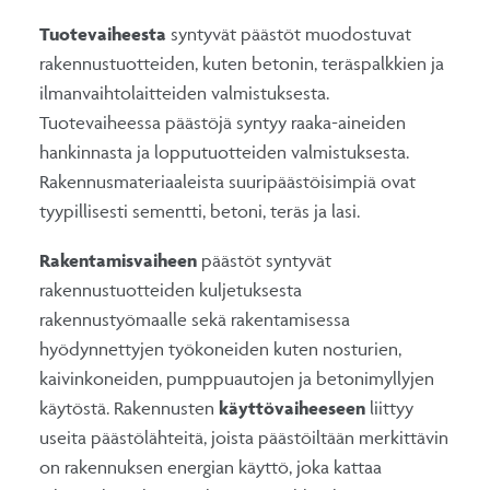
Tuotevaiheesta
syntyvät päästöt muodostuvat
rakennustuotteiden, kuten betonin, teräspalkkien ja
ilmanvaihtolaitteiden valmistuksesta.
Tuotevaiheessa päästöjä syntyy raaka-aineiden
hankinnasta ja lopputuotteiden valmistuksesta.
Rakennusmateriaaleista suuripäästöisimpiä ovat
tyypillisesti sementti, betoni, teräs ja lasi.
Rakentamisvaiheen
päästöt syntyvät
rakennustuotteiden kuljetuksesta
rakennustyömaalle sekä rakentamisessa
hyödynnettyjen työkoneiden kuten nosturien,
kaivinkoneiden, pumppuautojen ja betonimyllyjen
käytöstä. Rakennusten
käyttövaiheeseen
liittyy
useita päästölähteitä, joista päästöiltään merkittävin
on rakennuksen energian käyttö, joka kattaa