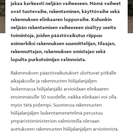
jakaa karkeasti neljään vaiheeseen. Nämä vaiheet
ovat tuotevaihe, rakentaminen, käyttövaihe sekä
rakennuksen elinkaaren loppuvaihe. Kuhunkin
neljään rakentamisen vaiheeseen sisältyy useita
toimintoja, joiden päästövaikutus riippuu
esimerkiksi rakennuksen suunnittelijan, tilaajan,
rakennuttajan, rakennuksen omistajan sekä
lopulta purkutoimijan valinnoista.
Rakennuksen päästövaikutukset ulottuvat pitkälle
aikajaksolle ja rakennusten hiilijalanjäljen
laskennassa hiilijalanjälki arvioidaan elinkaaren
ensimmäisille 50 vuodelle, vaikka elinkaari voi olla
myös tätä pidempi. Suomessa rakennusten
hiilijalanjäljen laskentamenetelmä perustuu
ympäristöministeriön valmisteilla olevaan
asetukseen rakennusten hiilijalanjäljen arvioinnista.