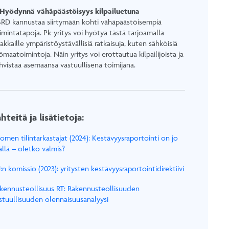
 Hyödynnä vähäpäästöisyys kilpailuetuna
RD kannustaa siirtymään kohti vähäpäästöisempiä
imintatapoja. Pk-yritys voi hyötyä tästä tarjoamalla
iakkaille ympäristöystävällisiä ratkaisuja, kuten sähköisiä
ömaatoimintoja. Näin yritys voi erottautua kilpailijoista ja
hvistaa asemaansa vastuullisena toimijana.
hteitä ja lisätietoja:
omen tilintarkastajat (2024): Kestävyysraportointi on jo
ällä – oletko valmis?
:n komissio (2023): yritysten kestävyysraportointidirektiivi
kennusteollisuus RT: Rakennusteollisuuden
stuullisuuden olennaisuusanalyysi