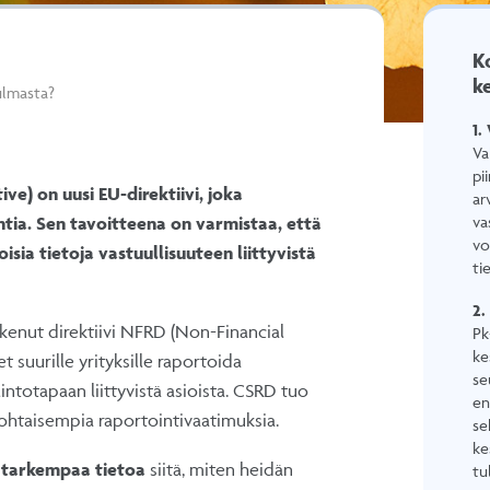
K
k
ulmasta?
1.
Va
pi
e) on uusi EU-direktiivi, joka
ar
va
tia. Sen tavoitteena on varmistaa, että
vo
isia tietoja vastuullisuuteen liittyvistä
ti
2.
skenut direktiivi NFRD (Non-Financial
Pk
ke
 suurille yrityksille raportoida
se
intotapaan liittyvistä asioista. CSRD tuo
en
ohtaisempia raportointivaatimuksia.
se
ke
ä tarkempaa tietoa
siitä, miten heidän
tu