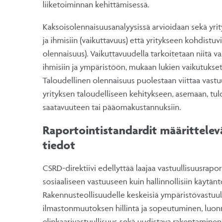
liiketoiminnan kehittämisessä.
Kaksoisolennaisuusanalyysissä arvioidaan sekä yri
ja ihmisiin (vaikuttavuus) että yritykseen kohdistuvi
olennaisuus). Vaikuttavuudella tarkoitetaan niitä va
ihmisiin ja ympäristöön, mukaan lukien vaikutukset 
Taloudellinen olennaisuus puolestaan viittaa vastuul
yrityksen taloudelliseen kehitykseen, asemaan, tulo
saatavuuteen tai pääomakustannuksiin.
Raportointistandardit määrittelevä
tiedot
CSRD-direktiivi edellyttää laajaa vastuullisuusrapor
sosiaaliseen vastuuseen kuin hallinnollisiin käytäntö
Rakennusteollisuudelle keskeisiä ympäristövastuu
ilmastonmuutoksen hillintä ja sopeutuminen, luon
elinkaarivastuullisuus sekä uudistava rakentaminen.