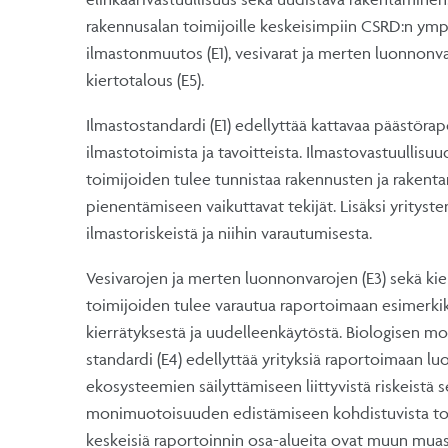
rakennusalan toimijoille keskeisimpiin CSRD:n ymp
ilmastonmuutos (E1), vesivarat ja merten luonnonva
kiertotalous (E5).
Ilmastostandardi (E1) edellyttää kattavaa päästörap
ilmastotoimista ja tavoitteista. Ilmastovastuullis
toimijoiden tulee tunnistaa rakennusten ja rakentam
pienentämiseen vaikuttavat tekijät. Lisäksi yrityst
ilmastoriskeistä ja niihin varautumisesta.
Vesivarojen ja merten luonnonvarojen (E3) sekä kie
toimijoiden tulee varautua raportoimaan esimerkik
kierrätyksestä ja uudelleenkäytöstä. Biologisen 
standardi (E4) edellyttää yrityksiä raportoimaan
ekosysteemien säilyttämiseen liittyvistä riskeistä 
monimuotoisuuden edistämiseen kohdistuvista toim
keskeisiä raportoinnin osa-alueita ovat muun mua