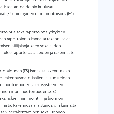
äristöstan-dardeihin kuuluvat:
rat (E3), biologinen monimuotoisuus (E4) ja
ortointia sekä raportointia yrityksen
uuden raportoinnin kannalta rakennusalan
isen hiilijalanjälkeen sekä niiden
en tulee raportoida alueiden ja rakennusten
rtotalouden (E5) kannalta rakennusalan
si rakennusmateriaalien ja -tuotteiden
monimuotoisuuden ja ekosysteemien
 luonnon monimuotoisuuden sekä
sekä riskien minimointiin ja luonnon
ista. Rakennusalalla standardin kannalta
ssa viherrakentaminen sekä luonnon