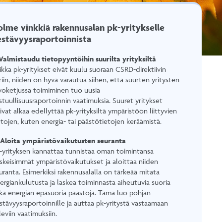
olme vinkkiä rakennusalan pk-yritykselle
estävyysraportoinnista
 Valmistaudu tietopyyntöihin suurilta yrityksiltä
ikka pk-yritykset eivät kuulu suoraan CSRD-direktiivin
iriin, niiden on hyvä varautua siihen, että suurten yritysten
voketjussa toimiminen tuo uusia
stuullisuusraportoinnin vaatimuksia. Suuret yritykset
ivat alkaa edellyttää pk-yrityksiltä ympäristöön liittyvien
etojen, kuten energia- tai päästötietojen keräämistä.
 Aloita ympäristövaikutusten seuranta
-yrityksen kannattaa tunnistaa oman toimintansa
skeisimmät ympäristövaikutukset ja aloittaa niiden
uranta. Esimerkiksi rakennusalalla on tärkeää mitata
ergiankulutusta ja laskea toiminnasta aiheutuvia suoria
kä energian epäsuoria päästöjä. Tämä luo pohjan
stävyysraportoinnille ja auttaa pk-yritystä vastaamaan
leviin vaatimuksiin.