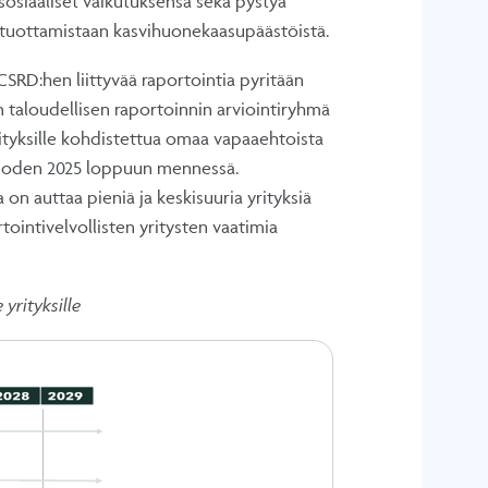
sosiaaliset vaikutuksensa sekä pystyä
n tuottamistaan kasvihuonekaasupäästöistä.
CSRD:hen liittyvää raportointia pyritään
taloudellisen raportoinnin arviointiryhmä
rityksille kohdistettua omaa vapaaehtoista
vuoden 2025 loppuun mennessä.
on auttaa pieniä ja keskisuuria yrityksiä
tointivelvollisten yritysten vaatimia
yrityksille