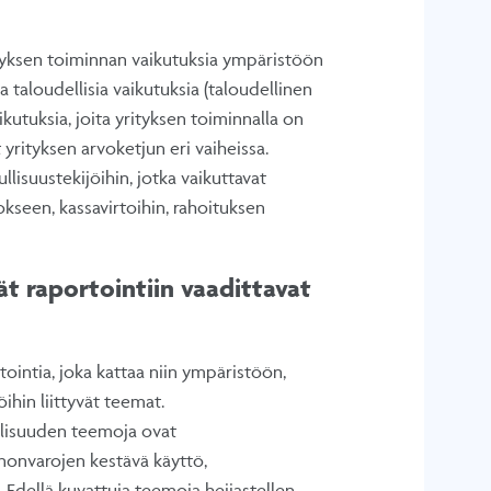
tyksen toiminnan vaikutuksia ympäristöön
a taloudellisia vaikutuksia (taloudellinen
ikutuksia, joita yrityksen toiminnalla on
yrityksen arvoketjun eri vaiheissa.
lisuustekijöihin, jotka vaikuttavat
kseen, kassavirtoihin, rahoituksen
t raportointiin vaadittavat
tointia, joka kattaa niin ympäristöön,
ihin liittyvät teemat.
llisuuden teemoja ovat
nonvarojen kestävä käyttö,
 Edellä kuvattuja teemoja heijastellen