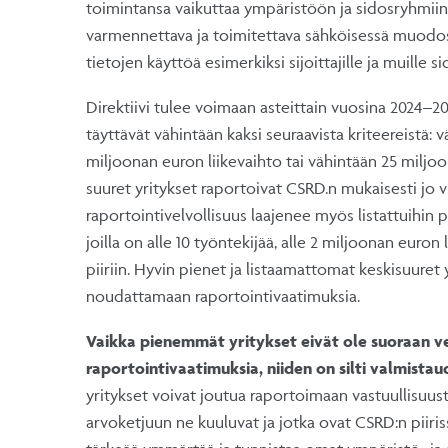
toimintansa vaikuttaa ympäristöön ja sidosryhmiin
varmennettava ja toimitettava sähköisessä muodoss
tietojen käyttöä esimerkiksi sijoittajille ja muille s
Direktiivi tulee voimaan asteittain vuosina 2024–202
täyttävät vähintään kaksi seuraavista kriteereistä: 
miljoonan euron liikevaihto tai vähintään 25 mil
suuret yritykset raportoivat CSRD.n mukaisesti jo 
raportointivelvollisuus laajenee myös listattuihin pk-
joilla on alle 10 työntekijää, alle 2 miljoonan euron 
piiriin. Hyvin pienet ja listaamattomat keskisuuret 
noudattamaan raportointivaatimuksia.
Vaikka pienemmät yritykset eivät ole suoraan v
raportointivaatimuksia, niiden on silti valmistaudu
yritykset voivat joutua raportoimaan vastuullisuustie
arvoketjuun ne kuuluvat ja jotka ovat CSRD:n piir