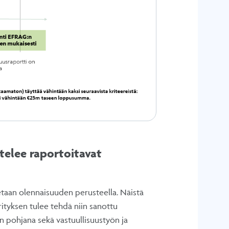
telee raportoitavat
letaan olennaisuuden perusteella. Näistä
Yrityksen tulee tehdä niin sanottu
in pohjana sekä vastuullisuustyön ja