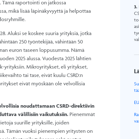
. Tämä raportointi on jatkossa
3.
a, mikä lisää läpinäkyvyyttä ja helpottaa
CS
idosryhmille.
to
as
ty
8. Aluksi se koskee suuria yrityksiä, jotka
va
vähintään 250 työntekijää, vähintään 50
joonan euron taseen loppusumma. Nämä
vuoden 2025 alussa. Vuodesta 2025 lähtien
yrityksiin. Mikroyritykset, eli yritykset,
Lä
liikevaihto tai tase, eivät kuulu CSRD:n
yritykset eivät myöskään ole velvollisia
Su
tä
EU
elvollisia noudattamaan CSRD-direktiivin
ttava välillisiin vaikutuksiin.
Pienemmät
Ra
va
toja suurille yrityksille, joiden
issä. Tämän vuoksi pienempien yritysten on