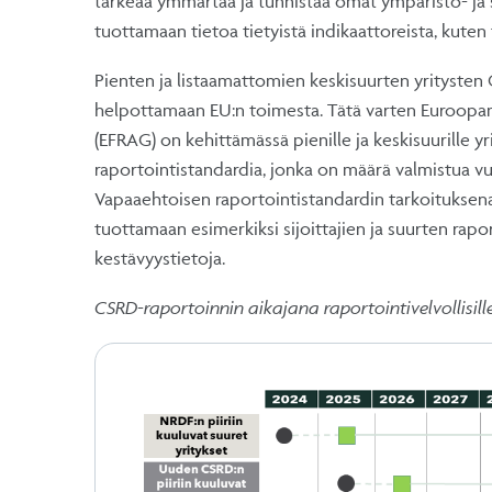
tärkeää ymmärtää ja tunnistaa omat ympäristö- ja 
tuottamaan tietoa tietyistä indikaattoreista, kute
Pienten ja listaamattomien keskisuurten yritysten 
helpottamaan EU:n toimesta. Tätä varten Euroopan 
(EFRAG) on kehittämässä pienille ja keskisuurille y
raportointistandardia, jonka on määrä valmistua 
Vapaaehtoisen raportointistandardin tarkoituksena 
tuottamaan esimerkiksi sijoittajien ja suurten rapor
kestävyystietoja.
CSRD-raportoinnin aikajana raportointivelvollisille 