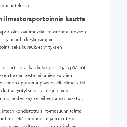
uunnittelussa.
an ilmastoraportoinnin kautta
 raportointivaatimuksia ilmastonmuutoksen
astostandardin keskeisimpiin
tointi sekä kuvaukset yrityksen
raportoitava kaikki Scope 1, 2 ja 3 päästöt.
tyksen tuotannosta tai omien autojen
uotannon epäsuorat päästöt eli esimerkiksi
 3 kattaa yrityksen arvoketjun muut
a tuotteiden käytön aiheuttamat päästöt.
llintään kohdistettu siirtymäsuunnitelma,
tteet sekä suunnitellut ja toteutetut
tumisen osalta raportoivan yrityksen