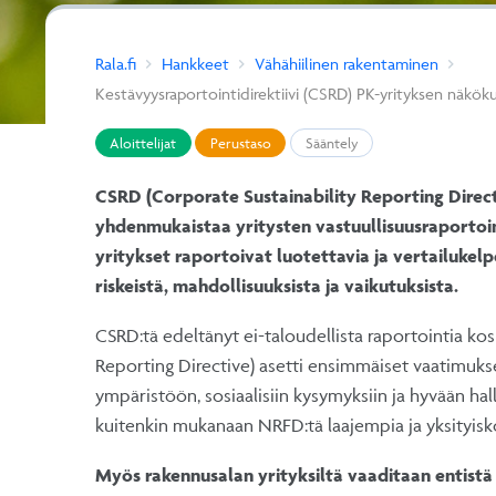
Rala.fi
Hankkeet
Vähähiilinen rakentaminen
Kestävyysraportointidirektiivi (CSRD) PK-yrityksen näkök
Aloittelijat
Perustaso
Sääntely
CSRD (Corporate Sustainability Reporting Directiv
yhdenmukaistaa yritysten vastuullisuusraportoin
yritykset raportoivat luotettavia ja vertailukelpo
riskeistä, mahdollisuuksista ja vaikutuksista.
CSRD:tä edeltänyt ei-taloudellista raportointia ko
Reporting Directive) asetti ensimmäiset vaatimukset
ympäristöön, sosiaalisiin kysymyksiin ja hyvään hall
kuitenkin mukanaan NRFD:tä laajempia ja yksityisk
Myös rakennusalan yrityksiltä vaaditaan entist