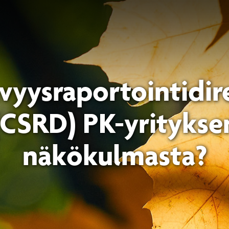
vyysraportointidire
(CSRD) PK-yritykse
näkökulmasta?