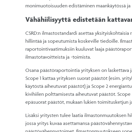
monimuotoisuuden edistäminen maankäytössä ja s
Vähähiilisyyttä edistetään kattav
CSRD:n ilmastostandardi asettaa yksityiskohtaisia
hillintää ja sopeutumista koskeville tiedoille. Ilm
raportointivaatimuksiin kuuluvat laaja päästörapor
ilmastotavoitteista ja -toimista.
Osana päästöraportointia yrityksen on laskettava ja 
Scope 1 kattaa yrityksen suorat päästöt (esim. yri
käytöstä aiheutuvat päästöt) ja Scope 2 energiant
kivihiilen polttamisesta aiheutuvat päästöt. Scope
epäsuorat päästöt, mukaan lukien toimitusketjun j
Lisäksi yritysten tulee laatia ilmastonmuutoksen hi
jossa yritys kuvaa asettamansa päästövähennystavoi
päästövähennystoimet. Ilmastonmuutokseen sopeu