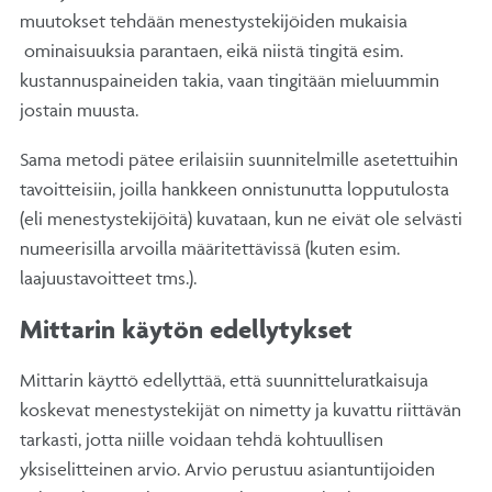
muutokset tehdään menestystekijöiden mukaisia
ominaisuuksia parantaen, eikä niistä tingitä esim.
kustannuspaineiden takia, vaan tingitään mieluummin
jostain muusta.
Sama metodi pätee erilaisiin suunnitelmille asetettuihin
tavoitteisiin, joilla hankkeen onnistunutta lopputulosta
(eli menestystekijöitä) kuvataan, kun ne eivät ole selvästi
numeerisilla arvoilla määritettävissä (kuten esim.
laajuustavoitteet tms.).
Mittarin käytön edellytykset
Mittarin käyttö edellyttää, että suunnitteluratkaisuja
koskevat menestystekijät on nimetty ja kuvattu riittävän
tarkasti, jotta niille voidaan tehdä kohtuullisen
yksiselitteinen arvio. Arvio perustuu asiantuntijoiden