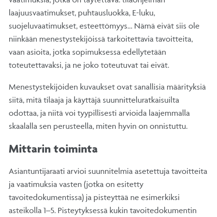
laajuusvaatimukset, puhtausluokka, E-luku,
suojeluvaatimukset, esteettömyys… Nämä eivät siis ole
niinkään menestystekijöissä tarkoitettavia tavoitteita,
vaan asioita, jotka sopimuksessa edellytetään
toteutettavaksi, ja ne joko toteutuvat tai eivät.
Menestystekijöiden kuvaukset ovat sanallisia määrityksiä
siitä, mitä tilaaja ja käyttäjä suunnitteluratkaisuilta
odottaa, ja niitä voi tyypillisesti arvioida laajemmalla
skaalalla sen perusteella, miten hyvin on onnistuttu.
Mittarin toiminta
Asiantuntijaraati arvioi suunnitelmia asetettuja tavoitteita
ja vaatimuksia vasten (jotka on esitetty
tavoitedokumentissa) ja pisteyttää ne esimerkiksi
asteikolla 1–5. Pisteytyksessä kukin tavoitedokumentin