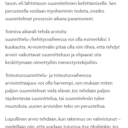
tason, eli lähtötason suunnitelmien kehittämiselle. Sen
perusteella voidaan myöhemmin todeta, ovatko
suunnitelmat prosessin aikana parantuneet.
Toimiva aikaväli tehdä arvioita
suunnittelu-/kehitysvaiheessa voi olla esimerkiksi 3
kuukautta. Arviointivälin pitää olla niin tiheä, että tehdyt
arviot vaikuttavat suunnitteluun ja ohjaavat sitä
keskittymään nimettyihin menestystekijöihin.
Toteutussuunnittelu- ja toteutusvaiheessa
arviointitaajuus voi olla harvempi, sen mukaan miten
paljon suunnitelmat vielä elävät. Jos tehdään paljon
täydentävää suunnittelua, tai suunnitelmiin tulee
muutoksia, uusien arvioiden teko on perusteltua.
Lopullinen arvio tehdään, kun rakennus on valmistunut –
mielellään niin, että voidaan tutustua itse tiloihinkin. Jos