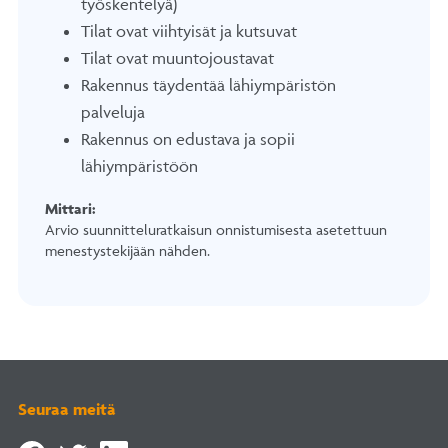
työskentelyä)
Tilat ovat viihtyisät ja kutsuvat
Tilat ovat muuntojoustavat
Rakennus täydentää lähiympäristön
palveluja
Rakennus on edustava ja sopii
lähiympäristöön
Mittari:
Arvio suunnitteluratkaisun onnistumisesta asetettuun
menestystekijään nähden.
Seuraa meitä