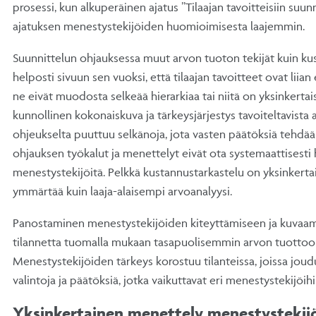
prosessi, kun alkuperäinen ajatus ”Tilaajan tavoitteisiin suunn
ajatuksen menestystekijöiden huomioimisesta laajemmin.
Suunnittelun ohjauksessa muut arvon tuoton tekijät kuin ku
helposti sivuun sen vuoksi, että tilaajan tavoitteet ovat liian
ne eivät muodosta selkeää hierarkiaa tai niitä on yksinkertais
kunnollinen kokonaiskuva ja tärkeysjärjestys tavoiteltavista 
ohjeukselta puuttuu selkänoja, jota vasten päätöksiä tehdään
ohjauksen työkalut ja menettelyt eivät ota systemaattisest
menestystekijöitä. Pelkkä kustannustarkastelu on yksinkerta
ymmärtää kuin laaja-alaisempi arvoanalyysi.
Panostaminen menestystekijöiden kiteyttämiseen ja kuvaa
tilannetta tuomalla mukaan tasapuolisemmin arvon tuottoon 
Menestystekijöiden tärkeys korostuu tilanteissa, joissa jo
valintoja ja päätöksiä, jotka vaikuttavat eri menestystekijöihin
Yksinkertainen menettely menestystekij