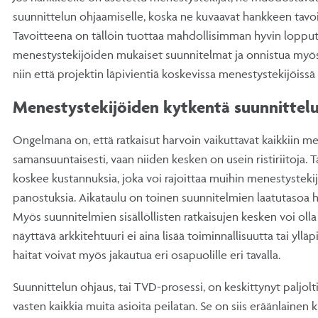
suunnittelun ohjaamiselle, koska ne kuvaavat hankkeen tavoi
Tavoitteena on tällöin tuottaa mahdollisimman hyvin loppu
menestystekijöiden mukaiset suunnitelmat ja onnistua myös
niin että projektin läpivientiä koskevissa menestystekijöissä
Menestystekijöiden kytkentä suunnittel
Ongelmana on, että ratkaisut harvoin vaikuttavat kaikkiin me
samansuuntaisesti, vaan niiden kesken on usein ristiriitoja. Ta
koskee kustannuksia, joka voi rajoittaa muihin menestystekij
panostuksia. Aikataulu on toinen suunnitelmien laatutasoa he
Myös suunnitelmien sisällöllisten ratkaisujen kesken voi olla r
näyttävä arkkitehtuuri ei aina lisää toiminnallisuutta tai ylläp
haitat voivat myös jakautua eri osapuolille eri tavalla.
Suunnittelun ohjaus, tai TVD-prosessi, on keskittynyt paljolti
vasten kaikkia muita asioita peilatan. Se on siis eräänlaine