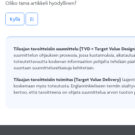
Oliko tämä artikkeli hyödyllinen?
Kyllä
Ei
Tilaajan tavoitteisiin suunnittelu (TVD = Target Value Desig
suunnittelun ohjauksen prosessia, jossa kustannuksia, aikataulua
toteutettavuutta koskevan informaation pohjalta tehdään päätö
suuntaan suunnitteluratkaisuja kehitetään.
Tilaajan tavoitteisiin toimitus (Target Value Delivery)
laajen
koskemaan myös toteutusta. Englanninkieliseen termiin sisältyv
kertoo, että tavoitteena on ohjata suunnittelua arvon tuoton 