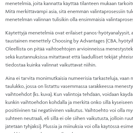
menetelmiä, joita kannatta käyttää tilanteen mukaan tarkoit
Mitä merkittävämpi asia, sitä enemmän valintaprosessiin tul
menetelmän valinnan tulisikin olla ensimmäisiä valintaprosess
Käytettyjä menetelmiä ovat erilaiset panos-hyötyanalyysit, a
taustainen menettely Choosing by Advantages (CBA, hyötyihi
Oleellista on pitää vaihtoehtojen arvioinneissa menestystek
sekä kustannuksissa mitattavat että laadulliset tekijät yhteismi
tiedostaa kuinka valinnat vaikuttavat niihin.
Aina ei tarvita monimutkaisia numeerisia tarkasteluja, vaan 
taulukko, jossa on listattu vasemmassa sarakkeessa menestyste
vaihtoehdot (ks. kuva). Kun valintoja tehdään, voidaan käydä
kunkin vaihtoehdon kohdalla ja merkitä onko sillä kyseisee
positiivinen tai negatiivinen vaikutus. Vaihtoehto voi olla 
suhteen neutraali, eli sillä ei ole siihen vaikutusta, jolloin ru
jätetään tyhjäksi). Plussia ja miinuksia voi olla käytössä esime