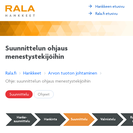
arrow_forward
Hankkeen etusivu
arrow_forward
Rala.fi etusivu
Suunnittelun ohjaus
menestystekijöihin
Rala.fi
Hankkeet
Arvon tuoton johtaminen
Ohje: suunnittelun ohjaus menestystekijöihin
Suunnittelu
Ohjeet