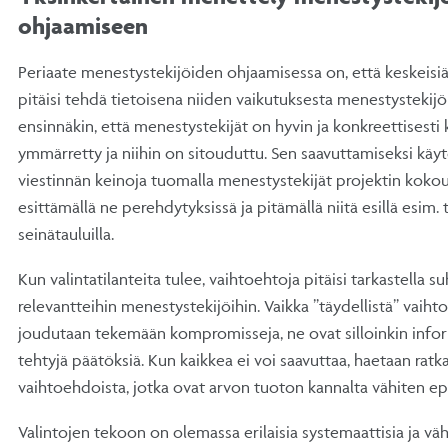
ohjaamiseen
Periaate menestystekijöiden ohjaamisessa on, että keskeisiä 
pitäisi tehdä tietoisena niiden vaikutuksesta menestystekijö
ensinnäkin, että menestystekijät on hyvin ja konkreettisesti 
ymmärretty ja niihin on sitouduttu. Sen saavuttamiseksi käyte
viestinnän keinoja tuomalla menestystekijät projektin kokouks
esittämällä ne perehdytyksissä ja pitämällä niitä esillä esim.
seinätauluilla.
Kun valintatilanteita tulee, vaihtoehtoja pitäisi tarkastella s
relevantteihin menestystekijöihin. Vaikka ”täydellistä” vaihto
joudutaan tekemään kompromisseja, ne ovat silloinkin infor
tehtyjä päätöksiä. Kun kaikkea ei voi saavuttaa, haetaan ratka
vaihtoehdoista, jotka ovat arvon tuoton kannalta vähiten epä
Valintojen tekoon on olemassa erilaisia systemaattisia ja 