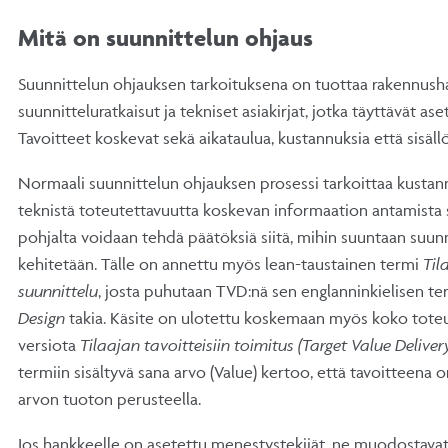
Mitä on suunnittelun ohjaus
Suunnittelun ohjauksen tarkoituksena on tuottaa rakennush
suunnitteluratkaisut ja tekniset asiakirjat, jotka täyttävät ase
Tavoitteet koskevat sekä aikataulua, kustannuksia että sisäll
Normaali suunnittelun ohjauksen prosessi tarkoittaa kustannu
teknistä toteutettavuutta koskevan informaation antamista 
pohjalta voidaan tehdä päätöksiä siitä, mihin suuntaan suunn
kehitetään. Tälle on annettu myös lean-taustainen termi
Til
suunnittelu
, josta puhutaan TVD:nä sen englanninkielisen t
Design
takia. Käsite on ulotettu koskemaan myös koko toteu
versiota
Tilaajan tavoitteisiin toimitus (Target Value Deliver
termiin sisältyvä sana arvo (Value) kertoo, että tavoitteena 
arvon tuoton perusteella.
Jos hankkeelle on asetettu menestystekijät, ne muodostava