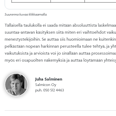
Suurenna kuvaa klikkaamalla.
Tällaisella taulukolla ei saada mitään absoluuttista laskelma
suuntaa-antavan käsityksen siitä miten eri vaihtoehdot vaiku
menestystekijöihin. Se auttaa siis huomioimaan ne kuitenk
pelkästään nopean harkinnan perusteella tulee tehtyä, ja yh
vaikutuksista ja arvioista voi jo sinällään auttaa prosessoim
myös eri osapuolten näkemyksiä ja auttaa löytämään yhte
Juha Salminen
Salmicon Oy
puh. 050 512 4463